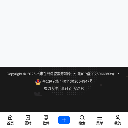
Copyright © 2026
术讯在线
保留资源解释
・
渝ICP备2025066983号
・
粤公网安备44011302004947号
查询 8 次，耗时 0.1837 秒
首页
素材
软件
搜索
菜单
我的