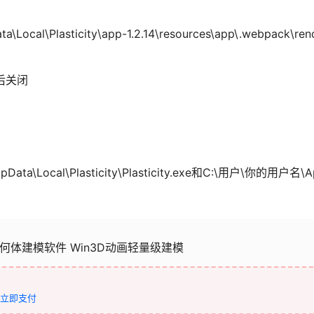
lasticity\app-1.2.14\resources\app\.webpack\rend
然后关闭
lasticity\Plasticity.exe和C:\用户\你的用户名\AppData\Loc
好的几何体建模软件 Win3D动画轻量级建模
立即支付