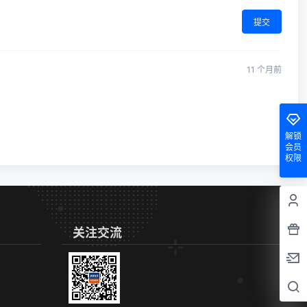
提交
11 个月前
解锁
会员
权限
关注交流