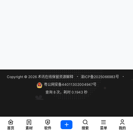
Copyright © 2026
术讯在线
保留资源解释
・
渝ICP备2025066983号
・
粤公网安备44011302004947号
查询 8 次，耗时 0.1943 秒
首页
素材
软件
搜索
菜单
我的