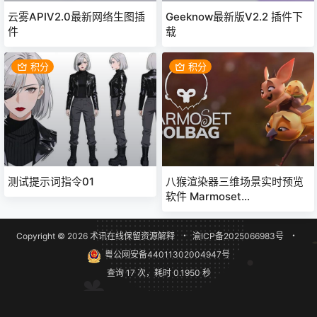
云雾APIV2.0最新网络生图插
Geeknow最新版V2.2 插件下
件
载
积分
积分
测试提示词指令01
八猴渲染器三维场景实时预览
软件 Marmoset
Toolbag5Win破解版
Copyright © 2026
术讯在线
保留资源解释
・
渝ICP备2025066983号
・
粤公网安备44011302004947号
查询 17 次，耗时 0.1950 秒