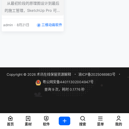
从最初阶段的原理图设计到最后
的施工管理，SketchUp Pro 可提
供全程帮助。编程、制图、体量、
设计开发、细部、文档编制、响应
admin
·
8月21日
三维动画软件
到 RFI——任何需要图纸之处，您
就需要 SketchUp Pro。 ====
=====================
=== 安装步骤： Win： 关闭杀
毒，防止误删，安装SketchUpFu
ll-2025-0-575-244.exe 拷贝…
Copyright © 2026
术讯在线
保留资源解释
・
渝ICP备2025066983号
・
粤公网安备44011302004947号
查询 9 次，耗时 0.1776 秒
首页
素材
软件
搜索
菜单
我的