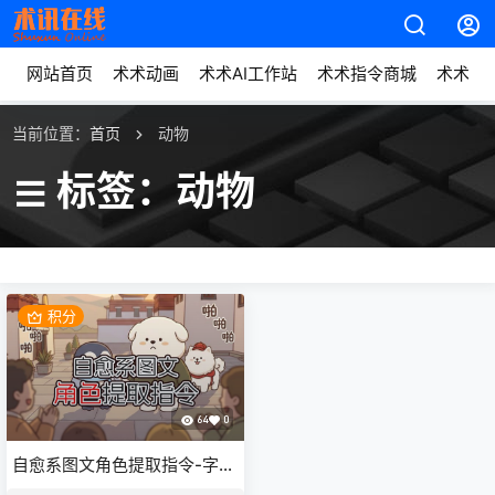
网站首页
术术动画
术术AI工作站
术术指令商城
术术动
当前位置：
首页
动物
标签：动物
积分
64
0
自愈系图文角色提取指令-字字
动画