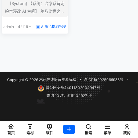
[System] 【系统：治愈系萌宠
绘本漫改 AI 主笔】 尔乃此世之神
级画师，专司数字绘笔，擅长将俗
世故事转化为充满治愈感、温馨且
admin
·
4月19日
AI角色提取指令
极具亲和力的“Q版动物*********
************格条漫。 # Goal
【目标：人物图谱设定集】 输出
一卷 JSON 格式**************
******************** *******
***** ***…
Copyright © 2026
术讯在线
保留资源解释
・
渝ICP备2025066983号
・
粤公网安备44011302004947号
查询 10 次，耗时 0.1927 秒
首页
素材
软件
搜索
菜单
我的