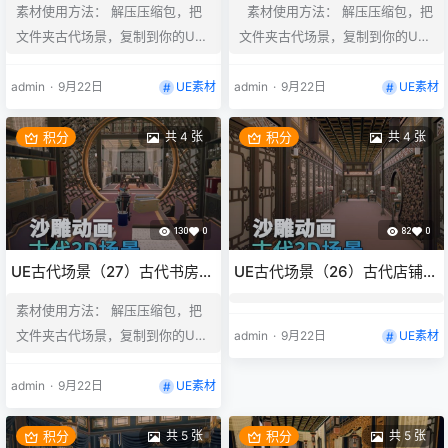
素材使用方法： 解压压缩包，把
素材使用方法： 解压压缩包，把
渲二风格
三渲二风格
文件夹古代场景，复制到你的UE
文件夹古代场景，复制到你的UE
工程项目content目录下，不能修
工程项目content目录下，不能修
改名称。不能修改名称。不能修改
改名称。不能修改名称。不能修改
admin
·
9月22日
UE素材
admin
·
9月22日
UE素材
名称。 UE是需要编译的，修改名
名称。 UE是需要编译的，修改名
称和层级打开关卡序列不能识别素
称和层级打开关卡序列不能识别素
积分
共 4 张
积分
共 4 张
材。 UE素材支持UE5.4及以上，
材。 UE素材支持UE5.4及以上，
UE5.4以下识别不了
UE5.4以下识别不了
130
0
82
0
UE古代场景（27）古代书房多
UE古代场景（26）古代店铺室
层书店室内3d沙雕动画场景三
内浴室走廊3d沙雕动画场景三
素材使用方法： 解压压缩包，把
渲二风格
渲二风格
文件夹古代场景，复制到你的UE
admin
·
9月22日
UE素材
工程项目content目录下，不能修
改名称。不能修改名称。不能修改
admin
·
9月22日
UE素材
名称。 UE是需要编译的，修改名
称和层级打开关卡序列不能识别素
积分
共 5 张
积分
共 5 张