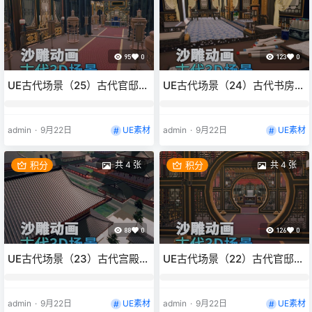
材。 UE素材支持UE5.4及以上，
UE5.4以下识别不了
95
0
123
0
UE古代场景（25）古代官邸官
UE古代场景（24）古代书房多
员接待复古风格3d沙雕动画场
房间读书场景富人3d沙雕动画
景三渲二风格
场景三渲二风格
admin
·
9月22日
UE素材
admin
·
9月22日
UE素材
积分
共 4 张
积分
共 4 张
88
0
126
0
UE古代场景（23）古代宫殿外
UE古代场景（22）古代官邸古
观宫殿城墙3d沙雕动画场景三
代室内正殿雕花门宫殿金碧辉
渲二风格
煌3d沙雕动画场景三渲二风格
admin
·
9月22日
UE素材
admin
·
9月22日
UE素材