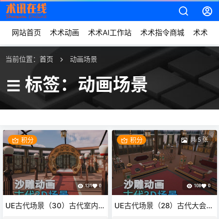
网站首页
术术动画
术术AI工作站
术术指令商城
术术动
当前位置：
首页
动画场景
标签：动画场景
积分
积分
共 5 张
131
0
108
0
UE古代场景（30）古代室内闺
UE古代场景（28）古代大会官
房卧室古风3d沙雕动画场景三
员会客厅室内3d沙雕动画场景