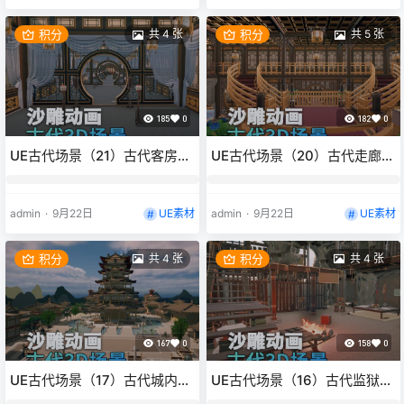
积分
共 4 张
积分
共 5 张
185
0
182
0
UE古代场景（21）古代客房门
UE古代场景（20）古代走廊楼
房多房间3d沙雕动画场景三渲
梯浴室3d沙雕动画场景三渲二
二风格
风格
admin
·
9月22日
UE素材
admin
·
9月22日
UE素材
积分
共 4 张
积分
共 4 张
167
0
158
0
UE古代场景（17）古代城内城
UE古代场景（16）古代监狱牢
墙室外宫殿花园亭子走廊花园
房地下室3d沙雕动画场景三渲