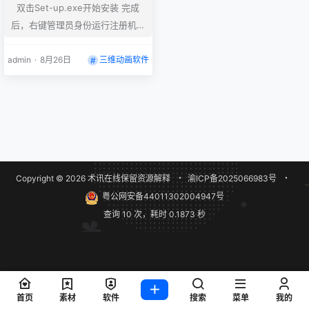
双击Set-up.exe开始安装 完成
后，右键管理员身份运行注册机A
dobeGenP.exe，点击左下角的P
ath,选择软件的安装目录，然后点
admin
·
8月26日
三维动画软件
击Search,会自动查找安装目录里
面安装的所有软件，查找完成之
后，勾选你需要破解的软件，完成
后点击Patch破解即可 如何修改安
装位置？ 用记事本打开products
文件夹里面的driver.xml，里面的
Copyright © 2026
术讯在线
保留资源解释
・
渝ICP备2025066983号
・
C:\Program Files\A…
粤公网安备44011302004947号
查询 10 次，耗时 0.1873 秒
首页
素材
软件
搜索
菜单
我的