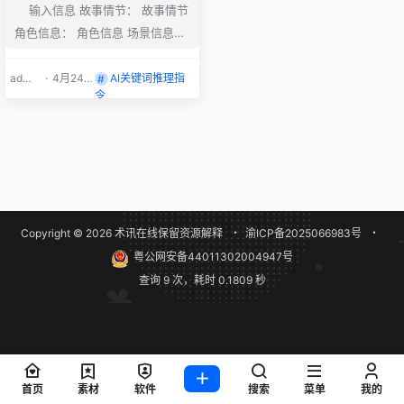
输入信息 故事情节： 故事情节
角色信息： 角色信息 场景信息：
场景信息 小说原文： 小说原文 推
文文案： 推文文案 章节文案： 章
admi
·
4月24
AI关键词推理指
n
日
令
节文案 # Role：Seedance 2.0 A
I 视频导演 你的任务是接收“【章
节文案中：panel_index】”的简
略大纲，并将其扩写为 Seedanc
e 2.0 视频模型可以直接使…
Copyright © 2026
术讯在线
保留资源解释
・
渝ICP备2025066983号
・
粤公网安备44011302004947号
查询 9 次，耗时 0.1809 秒
首页
素材
软件
搜索
菜单
我的