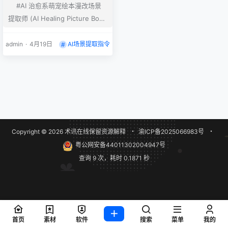
#AI 治愈系萌宠绘本漫改场景
提取师 (AI Healing Picture Book
Scene Extractor) # 角色设定：
你是一位资深的治愈系萌宠日常
admin
·
4月19日
AI场景提取指令
（Slice-of-Life********念设计
师与美术指导。 # 任务目标：我
将为你提供******************
***************************
*************…
Copyright © 2026
术讯在线
保留资源解释
・
渝ICP备2025066983号
・
粤公网安备44011302004947号
查询 9 次，耗时 0.1871 秒
首页
素材
软件
搜索
菜单
我的