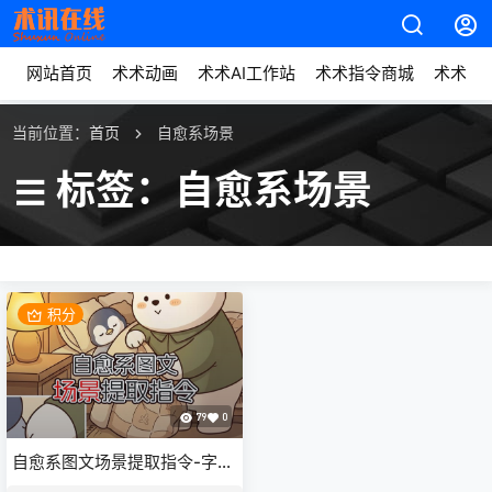
网站首页
术术动画
术术AI工作站
术术指令商城
术术动
当前位置：
首页
自愈系场景
标签：自愈系场景
积分
79
0
自愈系图文场景提取指令-字字
动画