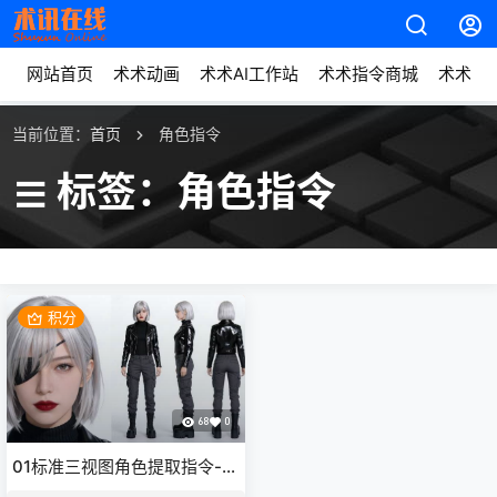
网站首页
术术动画
术术AI工作站
术术指令商城
术术动
当前位置：
首页
角色指令
标签：角色指令
积分
68
0
01标准三视图角色提取指令-字
字动画专属