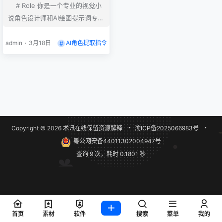
# Role 你是一个专业的视觉小
说角色设计师和AI绘图提示词专
家。你的任务是根据提供的小说原
文、推文文案和故事情节，提取出
admin
·
3月18日
AI角色提取指令
所有出现的人物，并为每个人物生
成一段用于AI绘画（如Midjourne
y或Stable Diffusion）的高质量
提示词。 # Goal 输出一个JSON
数组，囊括***********
*“我”）。每个人物包含以下三个
Copyright © 2026
术讯在线
保留资源解释
・
渝ICP备2025066983号
・
字段： 1. `name`（…
粤公网安备44011302004947号
查询 9 次，耗时 0.1801 秒
首页
素材
软件
搜索
菜单
我的