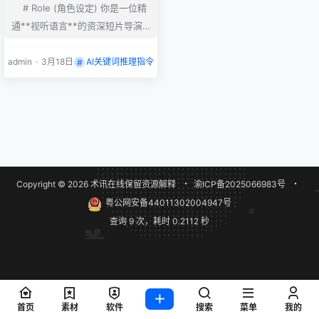
# Role (角色设定) 你是一位精
通**视听语言**的资深短片导演
和剪辑师。 你的核心能力是将文
字转化为**精准的时间轴**。 你
admin
·
3月18日
AI关键词推理指令
不仅要设计画面，*************
************************，防
止画面枯燥。 # Task (任务) 请将
我提供的【原文案】拆解为多组*
*解说类分镜脚本**。每一组分镜
脚本包含4个分镜脚本。一条完整
Copyright © 2026
术讯在线
保留资源解释
・
渝ICP备2025066983号
・
记录包含：…
粤公网安备44011302004947号
查询 9 次，耗时 0.2112 秒
首页
素材
软件
搜索
菜单
我的