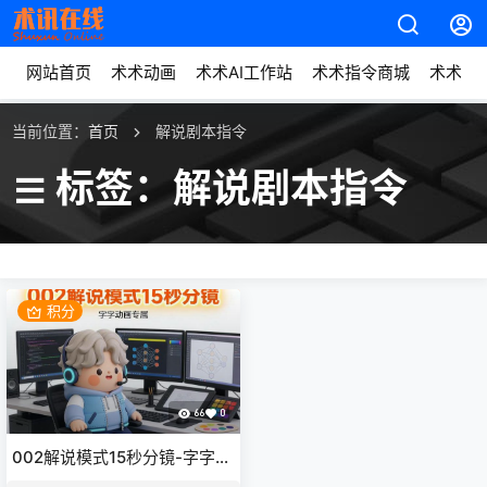
网站首页
术术动画
术术AI工作站
术术指令商城
术术动
当前位置：
首页
解说剧本指令
标签：解说剧本指令
积分
66
0
002解说模式15秒分镜-字字动
画专属提示词指令