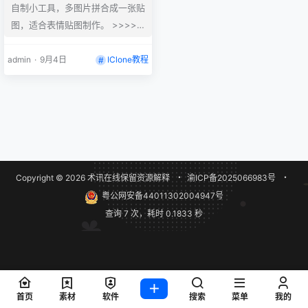
自制小工具，多图片拼合成一张贴
图，适合表情贴图制作。 >>>>>
>>>>>>>无需安装直接下载！
admin
·
9月4日
IClone教程
Copyright © 2026
术讯在线
保留资源解释
・
渝ICP备2025066983号
・
粤公网安备44011302004947号
查询 7 次，耗时 0.1833 秒
首页
素材
软件
搜索
菜单
我的