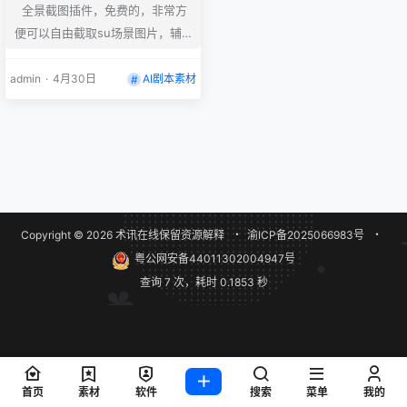
全景截图插件，免费的，非常方
便可以自由截取su场景图片，辅
助有镜头参考线，比su自带的那
个截图方便太多了。
admin
·
4月30日
AI剧本素材
Copyright © 2026
术讯在线
保留资源解释
・
渝ICP备2025066983号
・
粤公网安备44011302004947号
查询 7 次，耗时 0.1853 秒
首页
素材
软件
搜索
菜单
我的