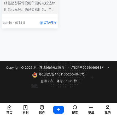
终极阴影插件投射华丽的光线追踪
影CTA角色光影指定插件
阴影和光线。通过柔和阴影、全局
照明、内置挤压和斜角提升您的设
计。众所周知，3D阴影的渲染速
admin
·
9月4日
CTA教程
度很慢，因此需要对其进行伪造。
基于Alpha通道的工作方式与常规
投影一样，但效果如此出色，以至
于它们会被误认为3D。 安装按照
ae插件安装。插件内包含插件和
使用教程。 很好用的一款插件，
Copyright © 2026
术讯在线
保留资源解释
・
渝ICP备2025066983号
・
目前支持版本：Win/Mac系统 AE
粤公网安备44011302004947号
2025, 2024, 2023, 2022, 202…
查询 9 次，耗时 0.1871 秒
首页
素材
软件
搜索
菜单
我的