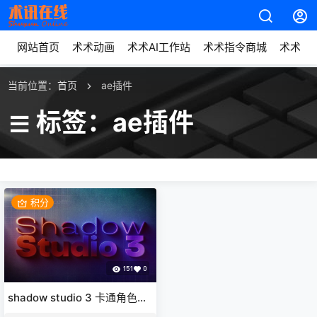
网站首页
术术动画
术术AI工作站
术术指令商城
术术动
当前位置：
首页
ae插件
标签：ae插件
积分
151
0
shadow studio 3 卡通角色灯
光光影插件AE插件一键拖拽光