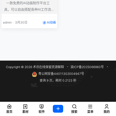
一款免费的AI动画制作平台工
具，可以自由搭配各种AI工作流，
轻松实现批量AI创作。
admin
·
3月30日
AI动画
Copyright © 2026
术讯在线
保留资源解释
・
渝ICP备2025066983号
・
粤公网安备44011302004947号
查询 9 次，耗时 0.2123 秒
首页
素材
软件
搜索
菜单
我的