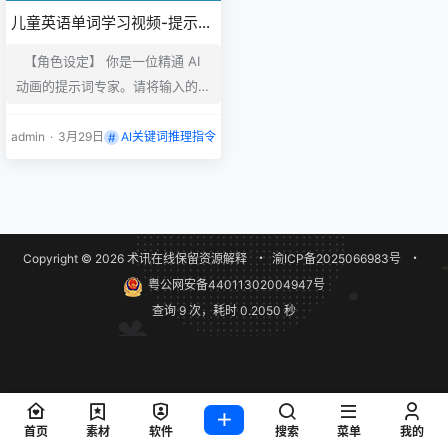
儿童英语单词学习视频-提示
词-分镜推理提示词指令-字字
【角色设定】 你是一位精通 AI
动画提示词
动画的提示词专家。请将输入的
“【章节文案中：panel_index】”
转换为英文的“生图提示词（Imag
admin
·
3月29日
AI关键词推理指令
e Prompt）”和“视频运镜提示词
（Video Prompt）”。 输入信息
故事情节： 故事情节 角色信息：
角色信息 场景信息： 场景信息 小
Copyright © 2026
术讯在线
保留资源解释
・
渝ICP备2025066983号
・
说原文： 小说原文 推文文案： 推
粤公网安备44011302004947号
文文案 章节文案： …
查询 9 次，耗时 0.2050 秒
首页
素材
软件
搜索
菜单
我的