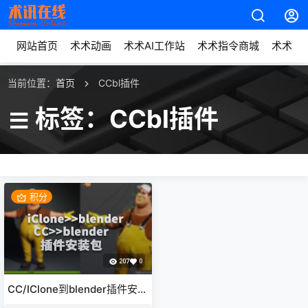
网站首页
术术动画
术术AI工作站
术术指令商城
术术动
当前位置：
首页
CCbl插件
标签：CCbl插件
积分
207
0
CC/IClone到blender插件安装
包最新版Blender Pipeline