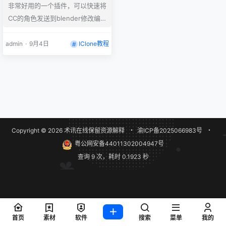
非常好用的一个插件，可以快速将
Plugin in CC/iC
CC的角色发送到blender修改编
辑，然后发回CC。同样可以把ICl
one做好的动画发到blender里面
admin
·
9月4日
IClone教程
去修改润色，然后高质量导出动
画。 目前最新版： Blender Pipel
ine Plugin v.2.3.2 Blender Auto
Setup V2.32 >>>>>>>>>>>>
安…
Copyright © 2026
术讯在线
保留资源解释
・
渝ICP备2025066983号
・
粤公网安备44011302004947号
查询 9 次，耗时 0.1923 秒
首页
素材
软件
搜索
菜单
我的