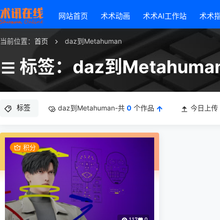
网站首页
术术动画
术术AI工作站
术术
当前位置：
首页
daz到Metahuman
标签：daz到Metahuma
标签
daz到Metahuman-共
0
个作品
今日上传
积分
117
0