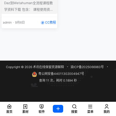
Daz到Metahuman全流程课程教
学资料下载 包含： 课程使用资料
包含UE工程项目文件
admin
·
9月6日
CC教程
Copyright © 2026
术讯在线
保留资源解释
・
渝ICP备2025066983号
・
粤公网安备44011302004947号
查询 11 次，耗时 0.1894 秒
首页
素材
软件
搜索
菜单
我的