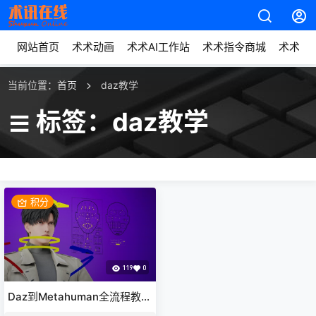
网站首页
术术动画
术术AI工作站
术术指令商城
术术动
当前位置：
首页
daz教学
标签：daz教学
积分
119
0
Daz到Metahuman全流程教学
学习资料工程项目