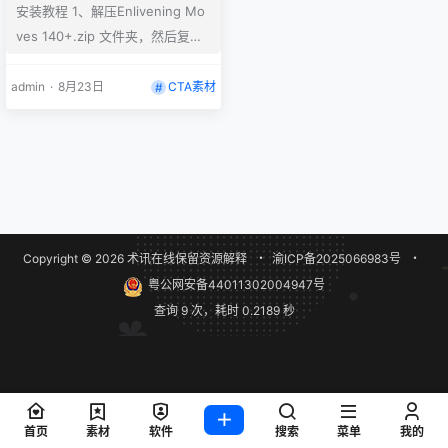
安装教程 1、解压Enlivening Mo
ves 140+.zip 文件夹，然后复制
到CTA素材库X:\Reallusion\Reall
usion Templates\Cartoon Anim
admin
·
8月23日
CTA素材
ator\Animation\FFD Motion，记
住一定要这个路径。
Copyright © 2026
术讯在线
保留资源解释
・
渝ICP备2025066983号
・
粤公网安备44011302004947号
查询 9 次，耗时 0.2189 秒
首页
素材
软件
搜索
菜单
我的