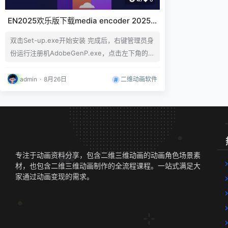
EN2025欢乐版下载media encoder 2025
pr视频渲染伴侣插件
双击Set-up.exe开始安装 完成后，右键管理员身
份运行注册机AdobeGenP.exe，点击左下角的P
ath,选择软件的安装目录，然后点击Search,会自
动查找安装目录里面安装的所有软件，查找完成
二维动画软件
admin
·
8月26日
之后，勾选你需要破解的软件，完成后点击Patch
破解即可 如何修改安装位置？ 用记事本打开prod
ucts文件夹里面的driver.xml，里面的C:\Progra
m Files\Adobe修改成…
专注于动画资料分享，包含二维三维动画的动画角色场景素
材，也包含二维三维动画制作的全流程课程。一站式满足大
家通过动画变现的需求。