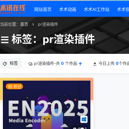
网站首页
术术动画
术术AI工作站
术术
当前位置：
首页
pr渲染插件
标签：pr渲染插件
标签
pr渲染插件-共
0
个作品
今日上传
0
个作
积分
49
0