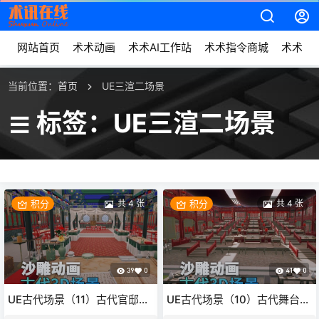
网站首页
术术动画
术术AI工作站
术术指令商城
术术动
当前位置：
首页
UE三渲二场景
标签：UE三渲二场景
积分
共 4 张
积分
共 4 张
39
0
41
0
UE古代场景（11）古代官邸古
UE古代场景（10）古代舞台酒
代室内官员房间3d沙雕动画场
楼看台戏曲走廊中式风格3d沙