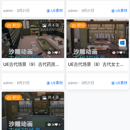
景三渲二风格
雕动画场景三渲二风格
admin
·
9月21日
UE素材
admin
·
9月21日
UE素材
积分
共 4 张
积分
34
0
30
0
UE古代场景（9）古代药房药
UE古代场景（8）古代女士房
店中药药材3d沙雕动画场景三
间闺房室内3d沙雕动画场景三
渲二风格
渲二风格
admin
·
9月21日
UE素材
admin
·
9月21日
UE素材
积分
共 4 张
30
0