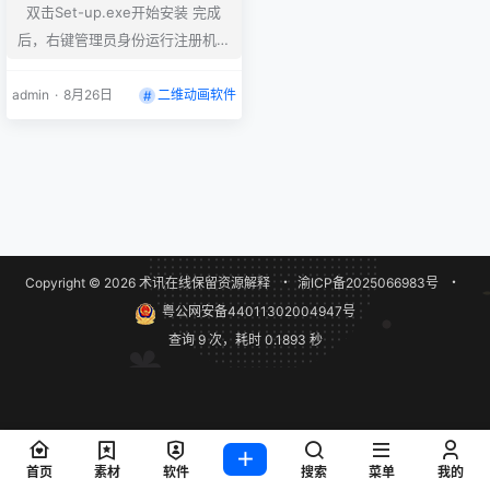
双击Set-up.exe开始安装 完成
后，右键管理员身份运行注册机A
dobeGenP.exe，点击左下角的P
ath,选择软件的安装目录，然后点
admin
·
8月26日
二维动画软件
击Search,会自动查找安装目录里
面安装的所有软件，查找完成之
后，勾选你需要破解的软件，完成
后点击Patch破解即可 如何修改安
装位置？ 用记事本打开products
文件夹里面的driver.xml，里面的
Copyright © 2026
术讯在线
保留资源解释
・
渝ICP备2025066983号
・
C:\Program Files\A…
粤公网安备44011302004947号
查询 9 次，耗时 0.1893 秒
首页
素材
软件
搜索
菜单
我的