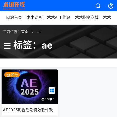
网站首页
术术动画
术术AI工作站
术术指令商城
术术动
当前位置：
首页
ae
标签：ae
积分
127
0
AE2025影视后期特效软件欢
乐版下载