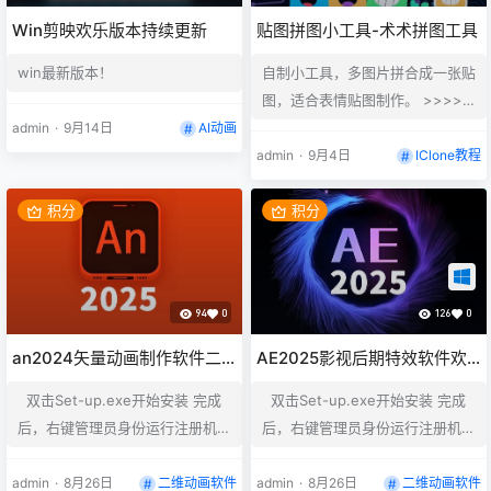
Win剪映欢乐版本持续更新
贴图拼图小工具-术术拼图工具
win最新版本！
自制小工具，多图片拼合成一张贴
图，适合表情贴图制作。 >>>>>
>>>>>>>无需安装直接下载！
admin
·
9月14日
AI动画
admin
·
9月4日
IClone教程
积分
积分
94
0
126
0
an2024矢量动画制作软件二
AE2025影视后期特效软件欢
维动画制作软件
乐版下载
双击Set-up.exe开始安装 完成
双击Set-up.exe开始安装 完成
后，右键管理员身份运行注册机A
后，右键管理员身份运行注册机A
dobeGenP.exe，点击左下角的P
dobeGenP.exe，点击左下角的P
ath,选择软件的安装目录，然后点
ath,选择软件的安装目录，然后点
admin
·
8月26日
二维动画软件
admin
·
8月26日
二维动画软件