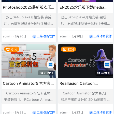
C:\Program Files\A…
C:\Program Files\A…
Photoshop2025最新版欢乐版
EN2025欢乐版下载media
下载
encoder 2025 pr视频渲染伴
双击Set-up.exe开始安装 完成
双击Set-up.exe开始安装 完成
侣插件
后，右键管理员身份运行注册机A
后，右键管理员身份运行注册机A
dobeGenP.exe，点击左下角的P
dobeGenP.exe，点击左下角的P
ath,选择软件的安装目录，然后点
ath,选择软件的安装目录，然后点
admin
·
8月26日
二维动画软件
admin
·
8月26日
二维动画软件
击Search,会自动查找安装目录里
击Search,会自动查找安装目录里
面安装的所有软件，查找完成之
面安装的所有软件，查找完成之
积分
积分
后，勾选你需要破解的软件，完成
后，勾选你需要破解的软件，完成
后点击Patch破解即可 如何修改安
后点击Patch破解即可 如何修改安
装位置？ 用记事本打开products
装位置？ 用记事本打开products
317
0
242
0
文件夹里面的driver.xml，里面的
文件夹里面的driver.xml，里面的
C:\Program Files\A…
C:\Program Files\Adobe修改
Cartoon Animator5 官方素材
Reallusion Cartoon
成…
破解版
Animator 5.33二维卡通动画
Cartoon Animator5 官方素材
Cartoon Animator 是为易入门
教程
安装教程 1、把Cartoon Animato
和易产出而设计的 2D 动画软件。
r官方素材包解压，然后复制到安
将图像转换为动画角色、用表情驱
装到素材目录X:\XXXX\Reallusion
动脸部动画、从音频即可生成嘴型
admin
·
8月23日
二维动画软件
admin
·
8月23日
二维动画软件