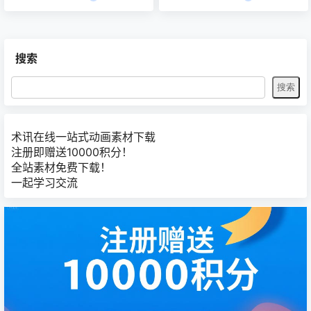
Templates\Cartoon Animator,注
同步动画、创建 3D 视差场景，并
意复制路径保持一致。 2、解压0
生成 2D 视觉效果等。使用素材资
2破解素材，把Reallusion文件夹
源与顺畅的 Photoshop / 矢量串
搜索
复制到C:\ProgramData // 然后点
接功能，以快速制作个人化角色及
击03 合并这个注册表iC8_CC4_…
有趣的 2D 动画内容。 任何图样
或图像皆可动起来 创意无极限! 不
论是点阵或矢量图，任何图像皆可
在 Car…
术讯在线一站式动画素材下载
注册即赠送10000积分！
全站素材免费下载！
一起学习交流