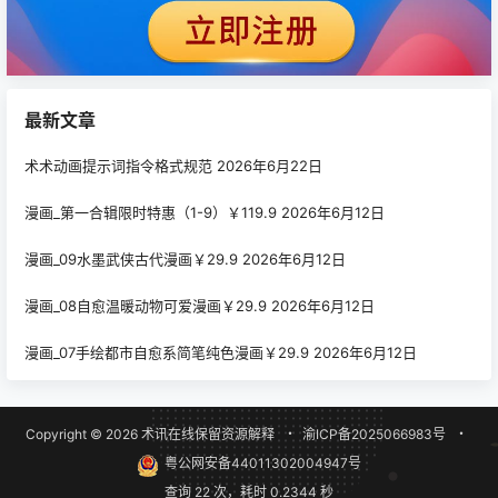
最新文章
术术动画提示词指令格式规范
2026年6月22日
漫画_第一合辑限时特惠（1-9）￥119.9
2026年6月12日
漫画_09水墨武侠古代漫画￥29.9
2026年6月12日
漫画_08自愈温暖动物可爱漫画￥29.9
2026年6月12日
漫画_07手绘都市自愈系简笔纯色漫画￥29.9
2026年6月12日
Copyright © 2026
术讯在线
保留资源解释
・
渝ICP备2025066983号
・
粤公网安备44011302004947号
查询 22 次，耗时 0.2344 秒