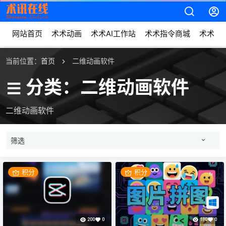
网站首页
术术动画
术术AI工作站
术术指令商城
术术动
当前位置：
首页
二维动画软件
分类：二维动画软件
二维动画软件
筛选
积分
积分
200
0
180
0