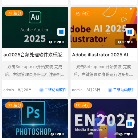
击Search,会自动查找安装目录里
击Search,会自动查找安装目录里
面安装的所有软件，查找完成之
面安装的所有软件，查找完成之
积分
积分
后，勾选你需要破解的软件，完成
后，勾选你需要破解的软件，完成
后点击Patch破解即可 如何修改安
后点击Patch破解即可 如何修改安
装位置？ 用记事本打开products
装位置？ 用记事本打开products
117
0
301
0
文件夹里面的driver.xml，里面的
文件夹里面的driver.xml，里面的
C:\Program Files\A…
C:\Program Files\A…
au2025音频处理软件欢乐版下
Adobe illustrator 2025 AI矢
载
量绘图软件欢乐版下载
双击Set-up.exe开始安装 完成
双击Set-up.exe开始安装 完成
后，右键管理员身份运行注册机A
后，右键管理员身份运行注册机A
dobeGenP.exe，点击左下角的P
dobeGenP.exe，点击左下角的P
ath,选择软件的安装目录，然后点
ath,选择软件的安装目录，然后点
admin
·
8月26日
三维动画软件
admin
·
8月26日
二维动画软件
击Search,会自动查找安装目录里
击Search,会自动查找安装目录里
面安装的所有软件，查找完成之
面安装的所有软件，查找完成之
积分
积分
后，勾选你需要破解的软件，完成
后，勾选你需要破解的软件，完成
后点击Patch破解即可 如何修改安
后点击Patch破解即可 如何修改安
装位置？ 用记事本打开products
装位置？ 用记事本打开products
89
0
49
0
文件夹里面的driver.xml，里面的
文件夹里面的driver.xml，里面的