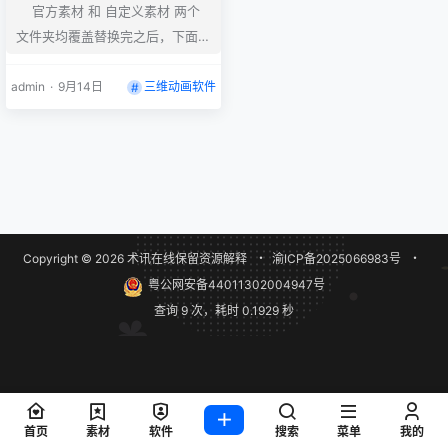
官方素材 和 自定义素材 两个
IClone8.61
文件夹均覆盖替换完之后，下面进
行官方素材的破解步骤： --------
--------------------------------
admin
·
9月14日
三维动画软件
--------------------------------
--------------- 01. 运行 iC8_CC
4_CA5_SG_Final.reg 文件，出现
注册表弹窗，点“是”和“确定”。 0
2…
Copyright © 2026
术讯在线
保留资源解释
・
渝ICP备2025066983号
・
粤公网安备44011302004947号
查询 9 次，耗时 0.1929 秒
首页
素材
软件
搜索
菜单
我的