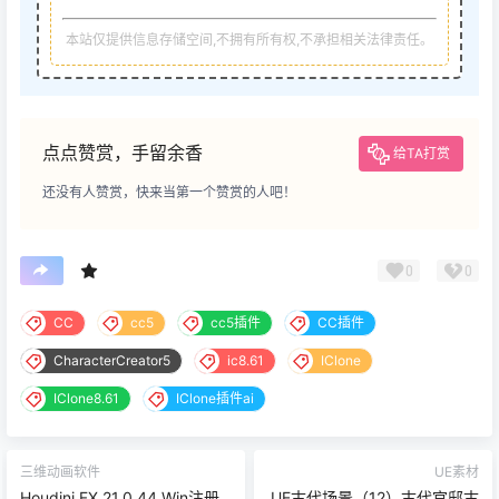
本站仅提供信息存储空间,不拥有所有权,不承担相关法律责任。
点点赞赏，手留余香
给TA打赏
还没有人赞赏，快来当第一个赞赏的人吧！
0
0
CC
cc5
cc5插件
CC插件
CharacterCreator5
ic8.61
IClone
IClone8.61
IClone插件ai
三维动画软件
UE素材
Houdini FX 21.0.44 Win注册
UE古代场景（12）古代官邸古