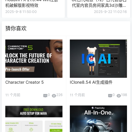
机破解版影视特效
代室内官员房间家具3d沙雕动
画场景三渲二风格
2025-9-8 11:50:00
2025-9-22 11:02:16
猜你喜欢
Character Creator 5
IClone8.54 AI生成插件
0
226
0
198
11 个月前
11 个月前