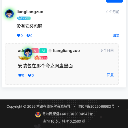
liangliangzuo
9 个月前
没有安装包啊
回复
0
0
admin
liangliangzuo
9 个月前
@
A
M
安装包在那个夸克网盘里面
回复
0
0
Copyright © 2026
术讯在线
保留资源解释
・
渝ICP备2025066983号
・
粤公网安备44011302004947号
查询 16 次，耗时 0.2560 秒