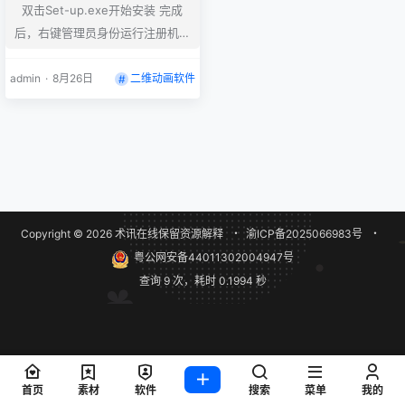
双击Set-up.exe开始安装 完成
后，右键管理员身份运行注册机A
dobeGenP.exe，点击左下角的P
ath,选择软件的安装目录，然后点
admin
·
8月26日
二维动画软件
击Search,会自动查找安装目录里
面安装的所有软件，查找完成之
后，勾选你需要破解的软件，完成
后点击Patch破解即可 如何修改安
装位置？ 用记事本打开products
文件夹里面的driver.xml，里面的
Copyright © 2026
术讯在线
保留资源解释
・
渝ICP备2025066983号
・
C:\Program Files\A…
粤公网安备44011302004947号
查询 9 次，耗时 0.1994 秒
首页
素材
软件
搜索
菜单
我的