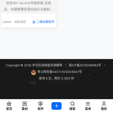
双击Set-up.exe开始安装 完成
后，右键管理员身份运行注册机A
dobeGenP.exe，点击左下角的P
ath,选择软件的安装目录，然后点
admin
·
8月26日
二维动画软件
击Search,会自动查找安装目录里
面安装的所有软件，查找完成之
后，勾选你需要破解的软件，完成
后点击Patch破解即可 如何修改安
装位置？ 用记事本打开products
文件夹里面的driver.xml，里面的
Copyright © 2026
术讯在线
保留资源解释
・
渝ICP备2025066983号
・
C:\Program Files\A…
粤公网安备44011302004947号
查询 9 次，耗时 0.1825 秒
首页
素材
软件
搜索
菜单
我的