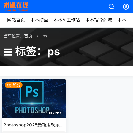
网站首页
术术动画
术术AI工作站
术术指令商城
术术动
当前位置：
首页
ps
标签：ps
积分
89
0
Photoshop2025最新版欢乐版
下载