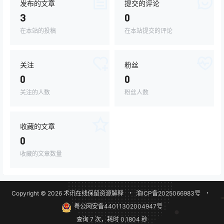
发布的文章
提交的评论
3
0
在本站的投稿
在本站提交的评论
关注
粉丝
0
0
关注的人数
粉丝人数
收藏的文章
0
收藏的文章数量
Copyright © 2026
术讯在线
保留资源解释
・
渝ICP备2025066983号
・
粤公网安备44011302004947号
查询 7 次，耗时 0.1804 秒