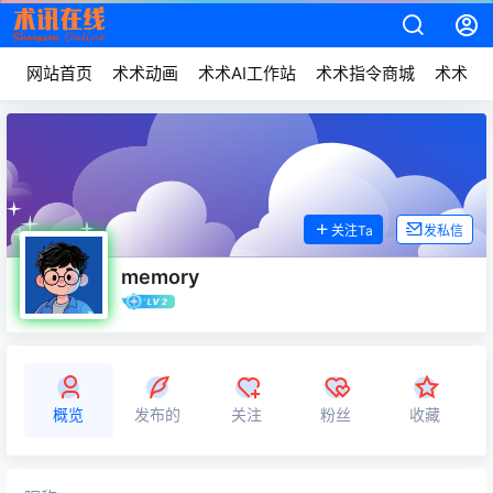
网站首页
术术动画
术术AI工作站
术术指令商城
术术动
关注Ta
发私信
memory
概览
发布的
关注
粉丝
收藏