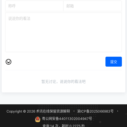
提交
暂无讨论，说说你的看法吧
Copyright © 2026
术讯在线
保留资源解释
・
渝ICP备2025066983号
・
粤公网安备44011302004947号
查询 14 次，耗时 0.2275 秒