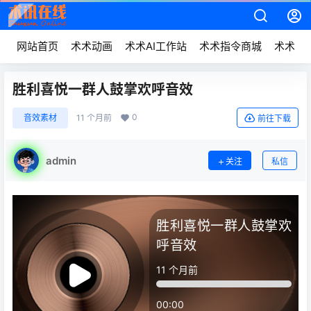
网站首页
术术动画
术术AI工作站
术术指令商城
术术动
胜利喜悦一群人鼓掌欢呼音效
0
音效素材
11 个月前
前往下载
admin
关注
私信
胜利喜悦一群人鼓掌欢
呼音效
11 个月前
00:00