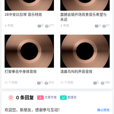
28中安比拉琴 音乐特效
震撼会销开场背景音乐希望与
永远
0
271
0
57
4 年前
4 年前
打架拳击中身体音效
清晨鸟叫的声音音效
0
205
0
168
11 个月前
11 个月前
0 条回复
文章作者
管理员
A
M
欢迎您，新朋友，感谢参与互动！
确认修改