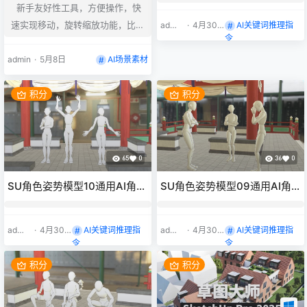
新手友好性工具，方便操作，快
速实现移动，旋转缩放功能，比s
admi
·
4月30
AI关键词推理指
n
日
令
u自带工具更友好，更快上手。快
速上手SU分镜。
admin
·
5月8日
AI场景素材
积分
积分
65
0
36
0
SU角色姿势模型10通用AI角色
SU角色姿势模型09通用AI角
姿势参考
色姿势参考
admi
·
4月30
AI关键词推理指
admi
·
4月30
AI关键词推理指
n
日
n
日
令
令
积分
积分