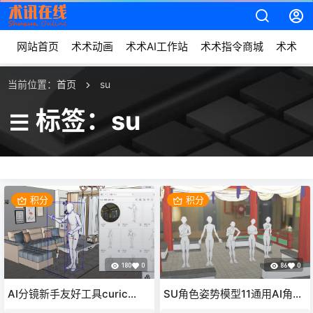
网站首页
术术动画
术术AI工作站
术术指令商城
术术动
当前位置：
首页
su
标签：su
积分
积分
180
0
86
0
AI分镜新手友好工具curic
SU角色姿势模型11通用AI角色
gizmo 熟悉的轴工具回来了
姿势参考