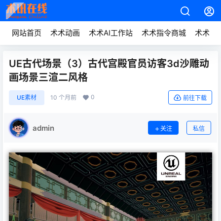
网站首页
术术动画
术术AI工作站
术术指令商城
术术动
UE古代场景（3）古代宫殿官员访客3d沙雕动
画场景三渲二风格
0
UE素材
10 个月前
前往下载
admin
关注
私信