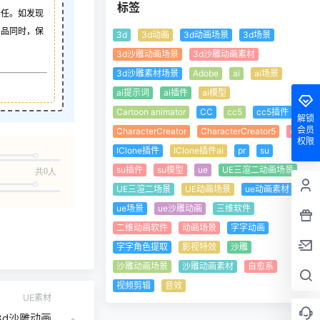
标签
责任。如发现
产品同时，保
3d
3d动画
3d动画场景
3d场景
3d沙雕动画场景
3d沙雕动画素材
3d沙雕素材场景
Adobe
ai
ai场景
ai提示词
ai插件
ai模型
Cartoon animator
CC
cc5
cc5插件
解锁
会员
CharacterCreator
CharacterCreator5
cta
权限
IClone插件
IClone插件ai
pr
su
su插件
su模型
ue
UE三渲二动画场景
共0人
UE三渲二场景
UE动画场景
ue动画素材
ue场景
ue沙雕动画
三维软件
二维动画软件
动画场景
字字动画
字字角色提取
影视特效
沙雕
沙雕动画场景
沙雕动画素材
自愈系
视频剪辑
音效
UE素材
3d沙雕动画