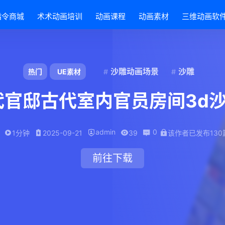
指令商城
术术动画培训
动画课程
动画素材
三维动画软
沙雕动画场景
沙雕
热门
UE素材
古代官邸古代室内官员房间3d
admin
0
1分钟
2025-09-21
39
该作者已发布130
前往下载