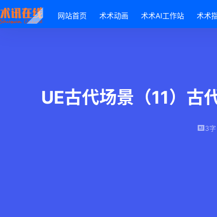
网站首页
术术动画
术术AI工作站
术术
UE古代场景（11）
3字