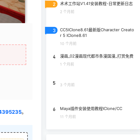
2
术术工作站V1.41安装教程-日常更新日志
2 个月前
3
CC5IClone8.61最新版Character Creato
r 5 IClone8.61
10 个月前
4
漫画_02漫画现代都市条漫国漫_打赏免费
1 个月前
5
3 个月前
6
Maya插件安装使用教程IClone/CC
4395235
。
11 个月前