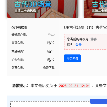
UE古代场景（11）古代
下载权限
普通用户组：
￥
9.9
您当前的等级为
游客
10
白银会员：
请先
登录
10
黄金会员：
夸克网盘
10
铂金会员：
钻石会员：
免费下载
温馨提示：
本文最后更新于
，某些文
2025-09-21 12:04