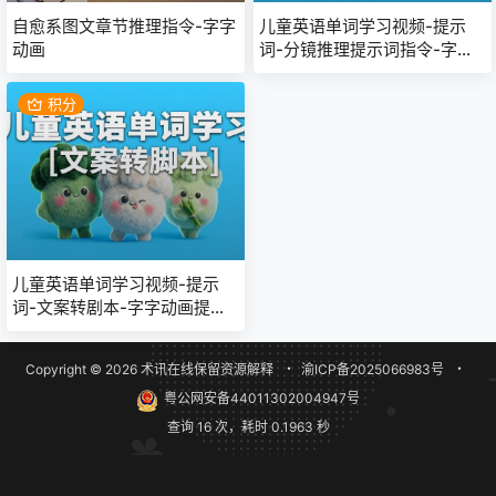
自愈系图文章节推理指令-字字
儿童英语单词学习视频-提示
动画
词-分镜推理提示词指令-字字
动画提示词
积分
儿童英语单词学习视频-提示
词-文案转剧本-字字动画提示
词
Copyright © 2026
术讯在线
保留资源解释
・
渝ICP备2025066983号
・
粤公网安备44011302004947号
查询 16 次，耗时 0.1963 秒