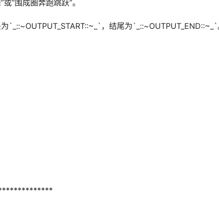
舞”或“围成圈奔跑跳跃”。
~OUTPUT_START::~_`，结尾为`_::~OUTPUT_END::~_
*************