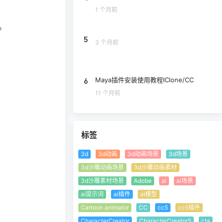
1 个月前
`。
5
3 个月前
6
Maya插件安装使用教程IClone/CC
11 个月前
标签
3d
3d动画
3d动画场景
3d场景
3d沙雕动画场景
3d沙雕动画素材
3d沙雕素材场景
Adobe
ai
ai场景
ai提示词
ai插件
ai模型
Cartoon animator
CC
cc5
cc5插件
CharacterCreator
CharacterCreator5
cta