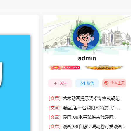
admin
个人主页
关注
私信
[文章]
术术动画提示词指令格式规范
[文章]
漫画_第一合辑限时特惠（1-
9）￥119.9
[文章]
漫画_09水墨武侠古代漫画
￥29.9
[文章]
漫画_08自愈温暖动物可爱漫画