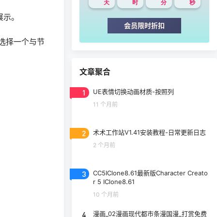
天
时
分
秒
展示。
会员限时折扣
随机选择一个与节
文章聚合
1
UE表情切换动画材质-按照列
11 个月前
2
术术工作站V1.41安装教程-日常更新日志
2 个月前
3
CC5IClone8.61最新版Character Creato
r 5 IClone8.61
10 个月前
4
漫画_02漫画现代都市条漫国漫_打赏免费