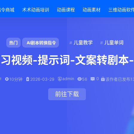
指令商城
术术动画培训
动画课程
动画素材
三维动画软
儿童教学
儿童单词
热门
AI剧本转换指令
习视频-提示词-文案转剧本
admin
0
字
10分钟
2026-03-29
56
该作者已发布1
前往下载