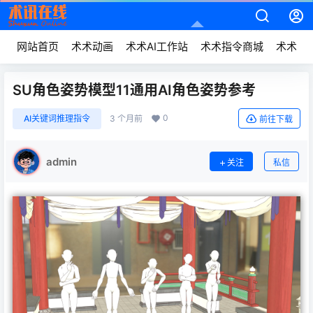
网站首页
术术动画
术术AI工作站
术术指令商城
术术动
SU角色姿势模型11通用AI角色姿势参考
0
AI关键词推理指令
3 个月前
前往下载
admin
关注
私信