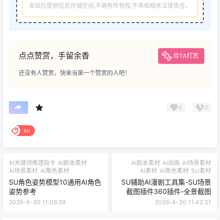
本站仅提供信息存储空间,不拥有所有权,不承担相关法律责任。
点点赞赏，手留余香
给TA打赏
还没有人赞赏，快来当第一个赞赏的人吧！
0
0
su
AI关键词推理指令
AI剧本素材
AI剧本素材
AI动画
AI场景素材
AI场景素材
AI角色素材
AI素材
AI角色素材
SU素材
SU角色姿势模型10通用AI角色
SU辅助AI漫剧工具集-SU场景
姿势参考
截图插件360插件-全景截图
2026-4-30 11:06:29
2026-4-30 11:42:31