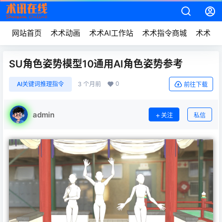
网站首页
术术动画
术术AI工作站
术术指令商城
术术动
SU角色姿势模型10通用AI角色姿势参考
0
AI关键词推理指令
3 个月前
前往下载
admin
关注
私信