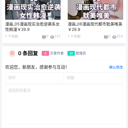
漫画_05漫画现实治愈逆袭系女
漫画_06漫画现代都市耽美唯美
性韩漫￥29.9
￥29.9
0
137
0
203
1 个月前
1 个月前
0 条回复
文章作者
管理员
A
M
欢迎您，新朋友，感谢参与互动！
确认修改