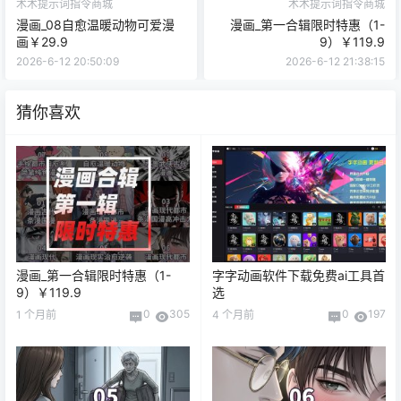
术术提示词指令商城
术术提示词指令商城
漫画_08自愈温暖动物可爱漫
漫画_第一合辑限时特惠（1-
画￥29.9
9）￥119.9
2026-6-12 20:50:09
2026-6-12 21:38:15
猜你喜欢
漫画_第一合辑限时特惠（1-
字字动画软件下载免费ai工具首
9）￥119.9
选
0
305
0
197
1 个月前
4 个月前