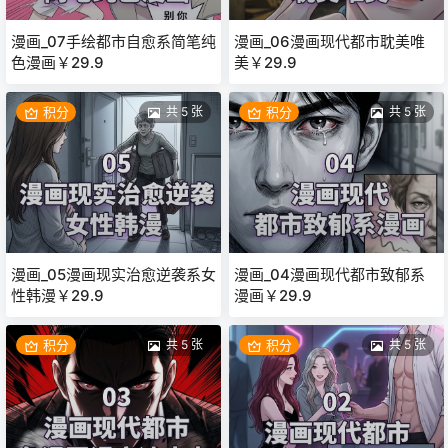
漫画_07手绘都市自愈系简笔纯
漫画_06漫画现代都市耽美唯
色漫画￥29.9
美￥29.9
积分
共 5 张
积分
共 5 张
漫画_05漫画现实治愈逆袭系女
漫画_04漫画现代都市致郁系
性韩漫￥29.9
漫画￥29.9
积分
共 5 张
积分
共 5 张