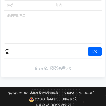
提交
暂无讨论，说说你的看法吧
Copyright © 2026
术讯在线
保留资源解释
・
渝ICP备2025066983号
・
粤公网安备44011302004947号
查询 20 次，耗时 0.2355 秒