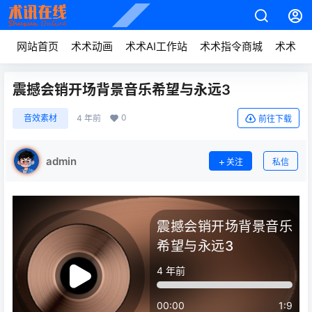
网站首页
术术动画
术术AI工作站
术术指令商城
术术动
震撼会销开场背景音乐希望与永远3
0
音效素材
4 年前
前往下载
admin
关注
私信
震撼会销开场背景音乐
希望与永远3
4 年前
00:00
1:9