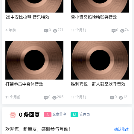
28中安比拉琴 音乐特效
曾小贤恶搞哈哈贱笑音效
0
271
0
74
4 年前
11 个月前
打架拳击中身体音效
胜利喜悦一群人鼓掌欢呼音效
0
205
0
121
11 个月前
11 个月前
0 条回复
文章作者
管理员
A
M
欢迎您，新朋友，感谢参与互动！
确认修改