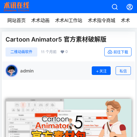
网站首页
术术动画
术术AI工作站
术术指令商城
术术动
Cartoon Animator5 官方素材破解版
0
二维动画软件
11 个月前
前往下载
admin
关注
私信