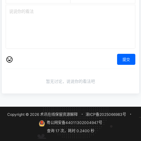
提交
暂无讨论，说说你的看法吧
Copyright © 2026
术讯在线
保留资源解释
・
渝ICP备2025066983号
・
粤公网安备44011302004947号
查询 17 次，耗时 0.2400 秒