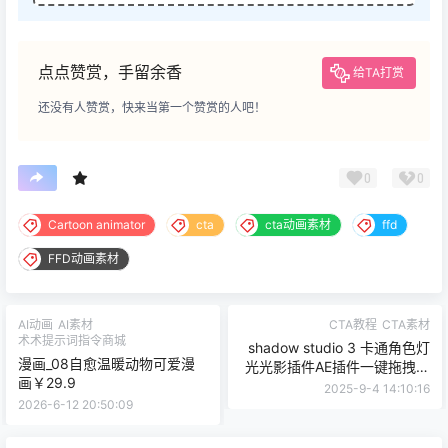
点点赞赏，手留余香
给TA打赏
还没有人赞赏，快来当第一个赞赏的人吧！
0
0
Cartoon animator
cta
cta动画素材
ffd
FFD动画素材
AI动画
AI素材
CTA教程
CTA素材
术术提示词指令商城
shadow studio 3 卡通角色灯
漫画_08自愈温暖动物可爱漫
光光影插件AE插件一键拖拽光
画￥29.9
影CTA角色光影指定插件
2025-9-4 14:10:16
2026-6-12 20:50:09