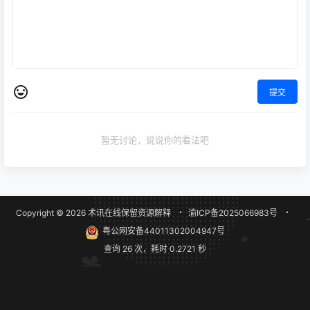
提交
暂无讨论，说说你的看法吧
Copyright © 2026
术讯在线
保留资源解释
・
渝ICP备2025066983号
・
粤公网安备44011302004947号
查询 26 次，耗时 0.2721 秒