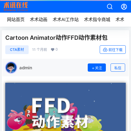
网站首页
术术动画
术术AI工作站
术术指令商城
术术动
Cartoon Animator动作FFD动作素材包
0
CTA素材
11 个月前
前往下载
admin
关注
私信