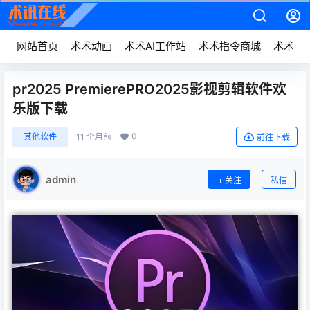
网站首页
术术动画
术术AI工作站
术术指令商城
术术动
pr2025 PremierePRO2025影视剪辑软件欢
乐版下载
0
其他软件
11 个月前
前往下载
admin
关注
私信