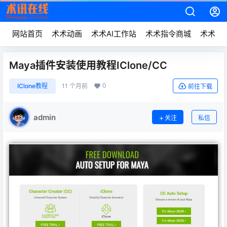
网站首页
术术动画
术术AI工作站
术术指令商城
术术动
Maya插件安装使用教程IClone/CC
0
IClone教程
11 个月前
前往下载
admin
关注
私信