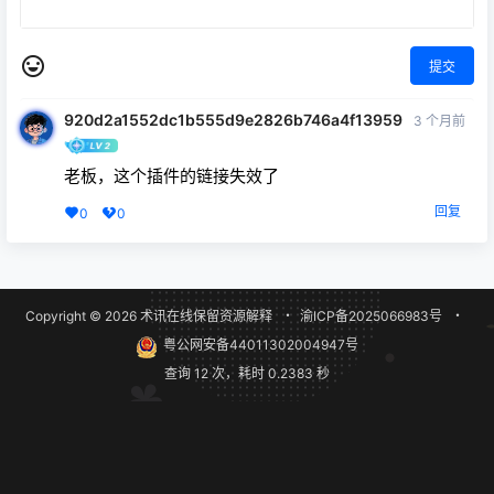
提交
920d2a1552dc1b555d9e2826b746a4f13959
3 个月前
老板，这个插件的链接失效了
回复
0
0
Copyright © 2026
术讯在线
保留资源解释
・
渝ICP备2025066983号
・
粤公网安备44011302004947号
查询 12 次，耗时 0.2383 秒