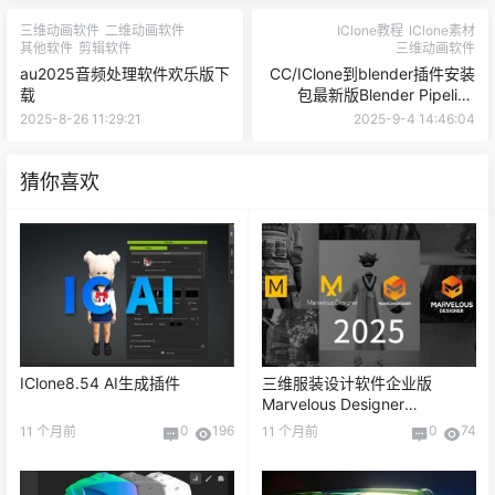
三维动画软件
二维动画软件
IClone教程
IClone素材
其他软件
剪辑软件
三维动画软件
au2025音频处理软件欢乐版下
CC/IClone到blender插件安装
载
包最新版Blender Pipeline
Plugin in CC/iC
2025-8-26 11:29:21
2025-9-4 14:46:04
猜你喜欢
IClone8.54 AI生成插件
三维服装设计软件企业版
Marvelous Designer
Enterprise 2025
0
196
0
74
11 个月前
11 个月前