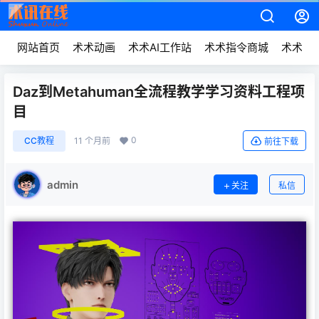
网站首页
术术动画
术术AI工作站
术术指令商城
术术动
Daz到Metahuman全流程教学学习资料工程项
目
0
CC教程
11 个月前
前往下载
admin
关注
私信