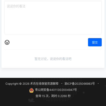
提交
暂无讨论，说说你的看法吧
Copyright © 2026
术讯在线
保留资源解释
・
渝ICP备2025066983号
・
粤公网安备44011302004947号
查询 15 次，耗时 0.2260 秒