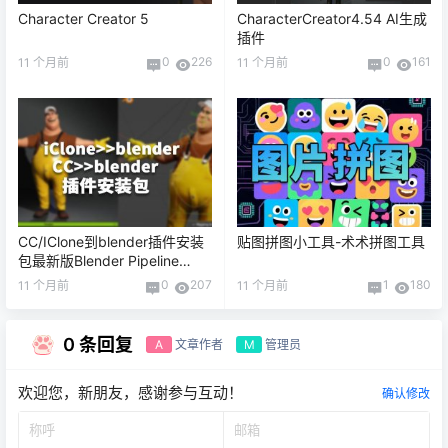
Character Creator 5
CharacterCreator4.54 AI生成
插件
0
226
0
161
11 个月前
11 个月前
CC/IClone到blender插件安装
贴图拼图小工具-术术拼图工具
包最新版Blender Pipeline
Plugin in CC/iC
0
207
1
180
11 个月前
11 个月前
0 条回复
文章作者
管理员
A
M
欢迎您，新朋友，感谢参与互动！
确认修改