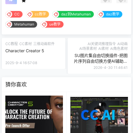
0
0
CC
cc教学
daz到Metahuman
daz教学
Metahuman
ue教学
CC教程
CC素材
三维动画软件
AI关键词推理指令
AI动画
AI场景素材
AI素材
AI角色素材
Character Creator 5
SU图片集自由切换插件-把图
片序列自由切换方便AI辅助构
2025-9-4 16:57:08
图制作高质量漫剧必备工具
2026-4-30 11:46:41
猜你喜欢