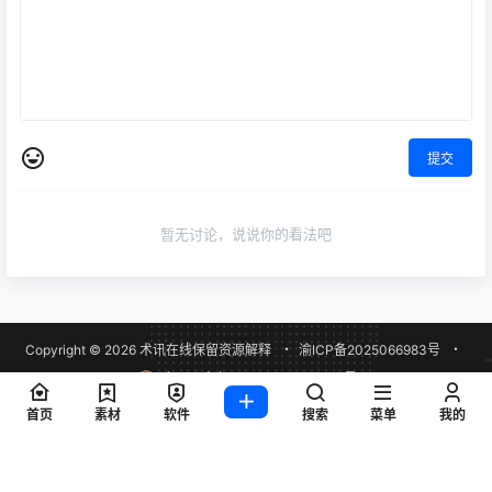
提交
暂无讨论，说说你的看法吧
Copyright © 2026
术讯在线
保留资源解释
・
渝ICP备2025066983号
・
粤公网安备44011302004947号
查询 14 次，耗时 0.2240 秒
首页
素材
软件
搜索
菜单
我的