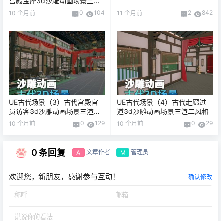
宫殿宝座3d沙雕动画场景三渲
二风格
0
104
2
842
10 个月前
11 个月前
UE古代场景（3）古代宫殿官
UE古代场景（4）古代走廊过
员访客3d沙雕动画场景三渲二
道3d沙雕动画场景三渲二风格
风格
0
129
0
29
10 个月前
10 个月前
0 条回复
文章作者
管理员
A
M
欢迎您，新朋友，感谢参与互动！
确认修改