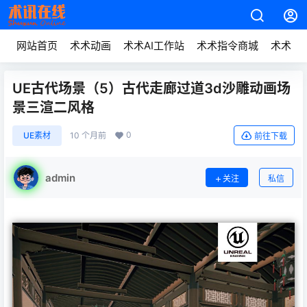
网站首页
术术动画
术术AI工作站
术术指令商城
术术动
UE古代场景（5）古代走廊过道3d沙雕动画场
景三渲二风格
0
UE素材
10 个月前
前往下载
admin
关注
私信