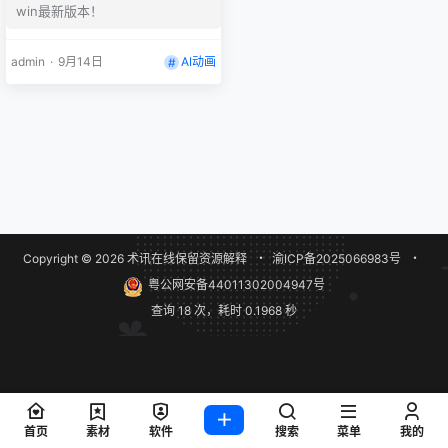
win最新版本！
admin
·
9月14日
AI动画
Copyright © 2026
术讯在线
保留资源解释
・
渝ICP备2025066983号
・
粤公网安备44011302004947号
查询 18 次，耗时 0.1968 秒
首页
素材
软件
搜索
菜单
我的