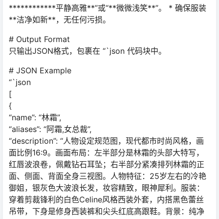
************平静高雅**”或“**微微浅笑**”。 * 确保服装
**洁净如新**，无任何污损。
# Output Format
只输出JSON格式，包裹在 “`json 代码块中。
# JSON Example
“`json
[
{
“name”: “林霜”,
“aliases”: “阿霜,女总裁”,
“description”: “人物设定规范图，现代都市时尚风格，画
面比例16:9。画面布局：左半部分是林霜的头部大特写，
红唇波浪卷，佩戴钻石耳坠；右半部分紧凑排列林霜的正
面、侧面、背面全身三视图。人物特征：25岁左右的冷艳
御姐，银灰色大波浪长发，妆容精致，眼神犀利。服装：
穿着剪裁锋利的白色Celine风格西装外套，内搭黑色蕾丝
吊带，下身是修身西装裤和尖头红底高跟鞋。背景：纯净