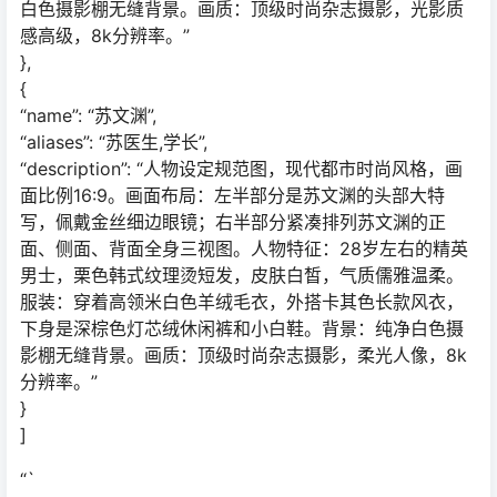
白色摄影棚无缝背景。画质：顶级时尚杂志摄影，光影质
感高级，8k分辨率。”
},
{
“name”: “苏文渊”,
“aliases”: “苏医生,学长”,
“description”: “人物设定规范图，现代都市时尚风格，画
面比例16:9。画面布局：左半部分是苏文渊的头部大特
写，佩戴金丝细边眼镜；右半部分紧凑排列苏文渊的正
面、侧面、背面全身三视图。人物特征：28岁左右的精英
男士，栗色韩式纹理烫短发，皮肤白皙，气质儒雅温柔。
服装：穿着高领米白色羊绒毛衣，外搭卡其色长款风衣，
下身是深棕色灯芯绒休闲裤和小白鞋。背景：纯净白色摄
影棚无缝背景。画质：顶级时尚杂志摄影，柔光人像，8k
分辨率。”
}
]
“`