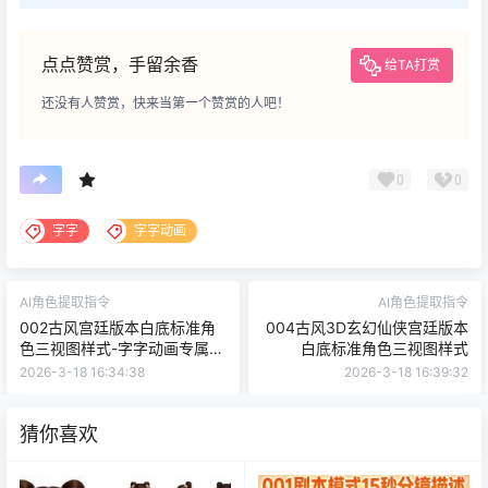
点点赞赏，手留余香
给TA打赏
还没有人赞赏，快来当第一个赞赏的人吧！
0
0
字字
字字动画
AI角色提取指令
AI角色提取指令
002古风宫廷版本白底标准角
004古风3D玄幻仙侠宫廷版本
色三视图样式-字字动画专属指
白底标准角色三视图样式
令
2026-3-18 16:34:38
2026-3-18 16:39:32
猜你喜欢