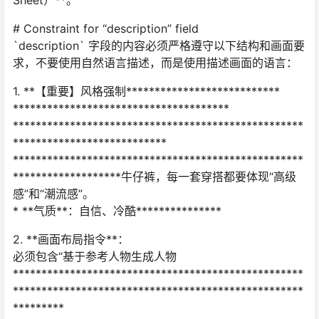
Sheet）**。
# Constraint for “description” field
`description` 字段的内容必须严格遵守以下结构和画面要
求，不要使用自然语言描述，而是使用描述画面的语言：
1. **【重要】风格强制***************************
**************************************
***************************************************
***************************
***************************************************
*******************牛仔裤，每一套穿搭都要体现“高级
感”和“潮流感”。
* **气质**：自信、冷酷***************
2. **画面布局指令**：
必须包含“基于参考人物生成人物
***************************************************
***************************************************
*********