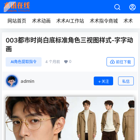
网站首页
术术动画
术术AI工作站
术术指令商城
术术动
003都市时尚白底标准角色三视图样式-字字动
画
0
AI角色提取指令
4 个月前
前往下载
admin
关注
私信