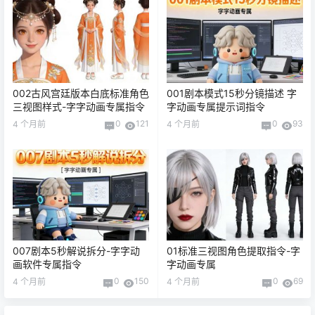
002古风宫廷版本白底标准角色
001剧本模式15秒分镜描述 字
三视图样式-字字动画专属指令
字动画专属提示词指令
0
121
0
93
4 个月前
4 个月前
007剧本5秒解说拆分-字字动
01标准三视图角色提取指令-字
画软件专属指令
字动画专属
0
150
0
69
4 个月前
4 个月前