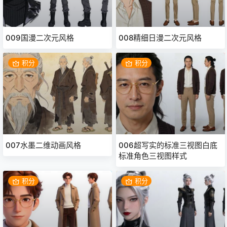
009国漫二次元风格
008精细日漫二次元风格
积分
积分
007水墨二维动画风格
006超写实的标准三视图白底
标准角色三视图样式
积分
积分