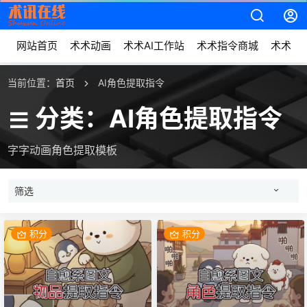
网站首页
术术动画
术术AI工作站
术术指令商城
术术动
当前位置：
首页
AI角色提取指令
分类：AI角色提取指令
字字动画角色提取模板
筛选
积分
积分